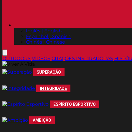
Inglés | English
Espanhol | Spanish
Chinês | Chinese
OUTDOORS
VÍDEOS
CITAÇÕES INSPIRADORAS
HISTÓR
SUPERAÇÃO
INTEGRIDADE
ESPÍRITO ESPORTIVO
AMBIÇÃO