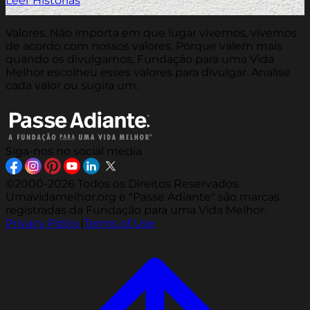
Leer Historias
Valores. Não importa em que lugar vivemos, vivemos
de acordo com nossos valores. Porque valem mais
quando os divulgamos, Fundação para uma Vida
Melhor escolheu esses valores para divulgar. Analise
cada valor ou sugira um.
Siga-nos no social media
©2000-2026 Todos os Direitos Reservados.
Umavidamelhor.org e "Passe Adiante" são marcas
registradas da Fundação para uma Vida Melhor.
Privacy Policy
|
Terms of Use