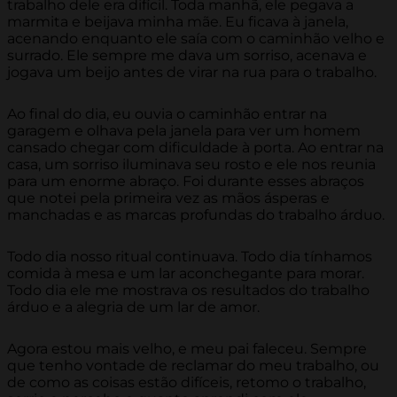
trabalho dele era difícil. Toda manhã, ele pegava a
marmita e beijava minha mãe. Eu ficava à janela,
acenando enquanto ele saía com o caminhão velho e
surrado. Ele sempre me dava um sorriso, acenava e
jogava um beijo antes de virar na rua para o trabalho.
Ao final do dia, eu ouvia o caminhão entrar na
garagem e olhava pela janela para ver um homem
cansado chegar com dificuldade à porta. Ao entrar na
casa, um sorriso iluminava seu rosto e ele nos reunia
para um enorme abraço. Foi durante esses abraços
que notei pela primeira vez as mãos ásperas e
manchadas e as marcas profundas do trabalho árduo.
Todo dia nosso ritual continuava. Todo dia tínhamos
comida à mesa e um lar aconchegante para morar.
Todo dia ele me mostrava os resultados do trabalho
árduo e a alegria de um lar de amor.
Agora estou mais velho, e meu pai faleceu. Sempre
que tenho vontade de reclamar do meu trabalho, ou
de como as coisas estão difíceis, retomo o trabalho,