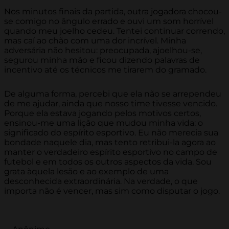
Nos minutos finais da partida, outra jogadora chocou-
se comigo no ângulo errado e ouvi um som horrível
quando meu joelho cedeu. Tentei continuar correndo,
mas caí ao chão com uma dor incrível. Minha
adversária não hesitou: preocupada, ajoelhou-se,
segurou minha mão e ficou dizendo palavras de
incentivo até os técnicos me tirarem do gramado.
De alguma forma, percebi que ela não se arrependeu
de me ajudar, ainda que nosso time tivesse vencido.
Porque ela estava jogando pelos motivos certos,
ensinou-me uma lição que mudou minha vida: o
significado do espírito esportivo. Eu não merecia sua
bondade naquele dia, mas tento retribui-la agora ao
manter o verdadeiro espírito esportivo no campo de
futebol e em todos os outros aspectos da vida. Sou
grata àquela lesão e ao exemplo de uma
desconhecida extraordinária. Na verdade, o que
importa não é vencer, mas sim como disputar o jogo.