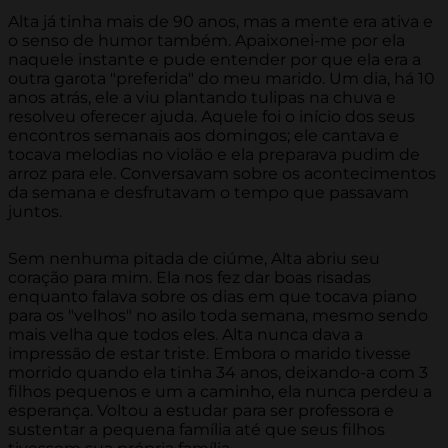
Alta já tinha mais de 90 anos, mas a mente era ativa e
o senso de humor também. Apaixonei-me por ela
naquele instante e pude entender por que ela era a
outra garota "preferida" do meu marido. Um dia, há 10
anos atrás, ele a viu plantando tulipas na chuva e
resolveu oferecer ajuda. Aquele foi o início dos seus
encontros semanais aos domingos; ele cantava e
tocava melodias no violão e ela preparava pudim de
arroz para ele. Conversavam sobre os acontecimentos
da semana e desfrutavam o tempo que passavam
juntos.
Sem nenhuma pitada de ciúme, Alta abriu seu
coração para mim. Ela nos fez dar boas risadas
enquanto falava sobre os dias em que tocava piano
para os "velhos" no asilo toda semana, mesmo sendo
mais velha que todos eles. Alta nunca dava a
impressão de estar triste. Embora o marido tivesse
morrido quando ela tinha 34 anos, deixando-a com 3
filhos pequenos e um a caminho, ela nunca perdeu a
esperança. Voltou a estudar para ser professora e
sustentar a pequena família até que seus filhos