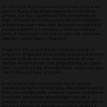
Eu sabia que alguma coisa estava errada porque ele
sempre ficava mais alegre depois de encontrar os
amigos, por isso o questionei. Tinham acabado de
jogar uma partida de basquete e estavam pegando
as bicicletas para ir para casa. Ao destravar a bicicleta,
ela caiu e arranhou e amassou o carro que estava
perto. A tristeza no rosto indicava que ele viera para
casa sem contar nada a ninguém.
Perguntei-lhe se queria fazer compras comigo, e
enquanto dirigíamos à loja juntos, expliquei a escolha
que ele teria de fazer e as consequências de sua
decisão. A caminho de casa, perguntei-lhe se queria
parar no parque e ele, envergonhado, respondeu que
não. Então você quer almoçar?
O restaurante não mudara nada desde que eu
trabalhara lá, há tantos anos atrás. Reconheci a voz de
Fred, meu antigo chefe, vinda da cozinha, e perguntei
a uma das garçonetes se podia falar com ele. A
princípio, ele não me reconheceu, mas depois, sim. Eu
era um superstar na área de lavar pratos na época.