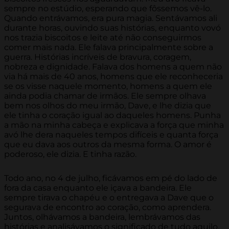
sempre no estúdio, esperando que fôssemos vê-lo.
Quando entrávamos, era pura magia. Sentávamos ali
durante horas, ouvindo suas histórias, enquanto vovó
nos trazia biscoitos e leite até não conseguirmos
comer mais nada. Ele falava principalmente sobre a
guerra. Histórias incríveis de bravura, coragem,
nobreza e dignidade. Falava dos homens a quem não
via há mais de 40 anos, homens que ele reconheceria
se os visse naquele momento, homens a quem ele
ainda podia chamar de irmãos. Ele sempre olhava
bem nos olhos do meu irmão, Dave, e lhe dizia que
ele tinha o coração igual ao daqueles homens. Punha
a mão na minha cabeça e explicava a força que minha
avó lhe dera naqueles tempos difíceis e quanta força
que eu dava aos outros da mesma forma. O amor é
poderoso, ele dizia. E tinha razão.
Todo ano, no 4 de julho, ficávamos em pé do lado de
fora da casa enquanto ele içava a bandeira. Ele
sempre tirava o chapéu e o entregava a Dave que o
segurava de encontro ao coração, como aprendera.
Juntos, olhávamos a bandeira, lembrávamos das
histórias e analisávamos o significado de tudo aquilo.