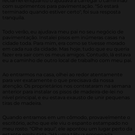
reclamei enquanto o ajudava a carregar o caminhão
com suprimentos para pavimentação. "Só estará
terminado quando estiver certo", foi sua resposta
tranquila.
Todo verão, eu ajudava meu pai no seu negócio de
pavimentação. Instalei pisos em inúmeras casas na
cidade toda. Para mim, era como se tivesse morado
em cada rua da cidade. Mas hoje, tudo que eu queria
fazer era sair com os meus amigos. Contudo, lá estava
eu a caminho de outro local de trabalho com meu pai.
Ao entrarmos na casa, olhei ao redor atentamente
para ver exatamente o que precisava da nossa
atenção. Os proprietários nos contrataram na semana
anterior para instalar os pisos de madeira-de-lei no
nível principal, e eu estava exausto de unir pequenas
tiras de madeira.
Quando entramos em um cômodo, provavelmente o
escritório, acho que ele viu o espanto estampado no
meu rosto. "Olhe aqui", ele apontou um lugar perto da
estante embutida. "Há uma tábua empenada