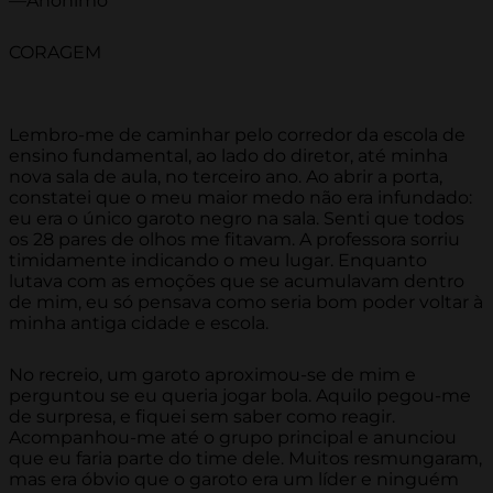
—Anônimo
CORAGEM
Lembro-me de caminhar pelo corredor da escola de
ensino fundamental, ao lado do diretor, até minha
nova sala de aula, no terceiro ano. Ao abrir a porta,
constatei que o meu maior medo não era infundado:
eu era o único garoto negro na sala. Senti que todos
os 28 pares de olhos me fitavam. A professora sorriu
timidamente indicando o meu lugar. Enquanto
lutava com as emoções que se acumulavam dentro
de mim, eu só pensava como seria bom poder voltar à
minha antiga cidade e escola.
No recreio, um garoto aproximou-se de mim e
perguntou se eu queria jogar bola. Aquilo pegou-me
de surpresa, e fiquei sem saber como reagir.
Acompanhou-me até o grupo principal e anunciou
que eu faria parte do time dele. Muitos resmungaram,
mas era óbvio que o garoto era um líder e ninguém