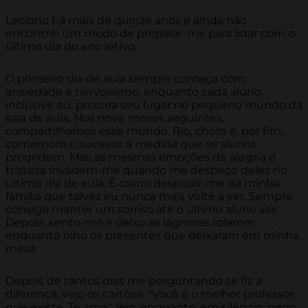
Leciono há mais de quinze anos e ainda não
encontrei um modo de preparar-me para lidar com o
último dia do ano letivo.
O primeiro dia de aula sempre começa com
ansiedade e nervosismo, enquanto cada aluno,
inclusive eu, procura seu lugar no pequeno mundo da
sala de aula. Nos nove meses seguintes,
compartilhamos esse mundo. Rio, choro e, por fim,
comemoro o sucesso à medida que os alunos
progridem. Mas as mesmas emoções de alegria e
tristeza invadem-me quando me despeço deles no
último dia de aula. É como despedir-me da minha
família que talvez eu nunca mais volte a ver. Sempre
consigo manter um sorriso até o último aluno sair.
Depois, sento-me e deixo as lágrimas rolarem
enquanto olho os presentes que deixaram em minha
mesa.
Depois de tantos dias me perguntando se fiz a
diferença, vejo os cartões. "Você é o melhor professor
que existe. Te amo", leio, enquanto, em silêncio, pego