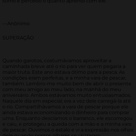
sorrio e percebo o quanto aprendi com ele.
—Anônimo
SUPERAÇÃO
Quando garotos, costumávamos aproveitar a
caminhada breve até o rio para ver quem pegaria a
maior truta. Este ano estava ótimo para a pesca. As
condições eram perfeitas, e a minha vara de pescar,
também. Lembro-me muito bem de abrir o presente
com meu amigo ao meu lado, na manhã do meu
aniversário. Ambos estávamos muito entusiasmados.
Naquele dia em especial, era a vez dele carregá-la até
o rio. Compartilhávamos a vara de pescar porque ele
ainda estava economizando o dinheiro para comprar
uma. Enquanto descíamos o barranco, ele escorregou
e caiu, e protegeu a queda com a mão e a minha vara
de pescar. Ouvimos o estalo e vi a expressão nos olhos
dele quando nossos olhares se cruzaram.