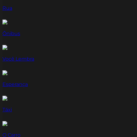
Rua
Ônibus
Você Lembra
Esperança
Táxi
O Carro